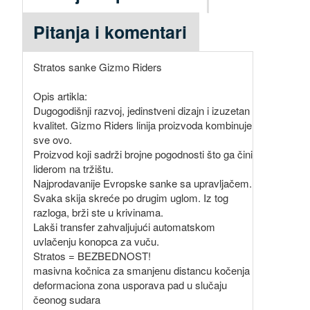
Pitanja i komentari
Stratos sanke Gizmo Riders
Opis artikla:
Dugogodišnji razvoj, jedinstveni dizajn i izuzetan
kvalitet. Gizmo Riders linija proizvoda kombinuje
sve ovo.
Proizvod koji sadrži brojne pogodnosti što ga čini
liderom na tržištu.
Najprodavanije Evropske sanke sa upravljačem.
Svaka skija skreće po drugim uglom. Iz tog
razloga, brži ste u krivinama.
Lakši transfer zahvaljujući automatskom
uvlačenju konopca za vuču.
Stratos = BEZBEDNOST!
masivna kočnica za smanjenu distancu kočenja
deformaciona zona usporava pad u slučaju
čeonog sudara