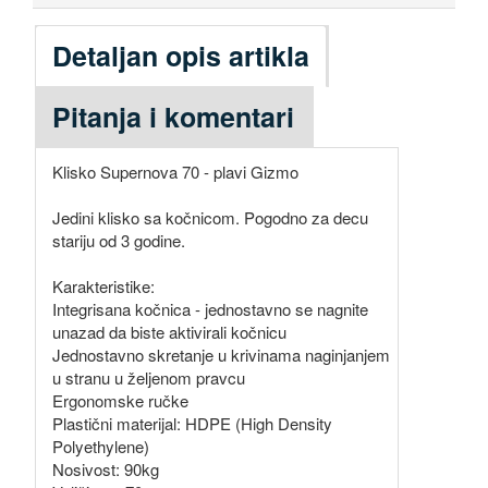
Detaljan opis artikla
Pitanja i komentari
Klisko Supernova 70 - plavi Gizmo
Jedini klisko sa kočnicom. Pogodno za decu
stariju od 3 godine.
Karakteristike:
Integrisana kočnica - jednostavno se nagnite
unazad da biste aktivirali kočnicu
Jednostavno skretanje u krivinama naginjanjem
u stranu u željenom pravcu
Ergonomske ručke
Plastični materijal: HDPE (High Density
Polyethylene)
Nosivost: 90kg