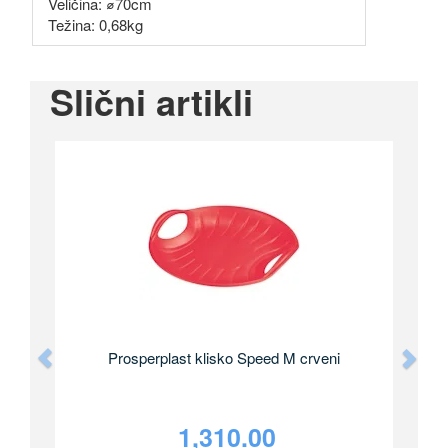
Veličina: ⌀70cm
Težina: 0,68kg
Slični artikli
Previous
Nex
Prosperplast klisko Speed M crveni
1,310.00