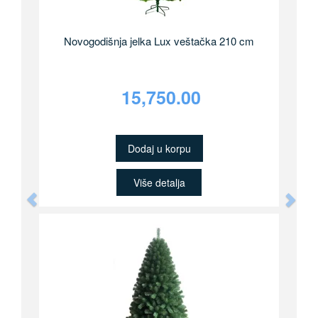
Novogodišnja jelka Lux veštačka 210 cm
15,750.00
Dodaj u korpu
Više detalja
Previous
Nex