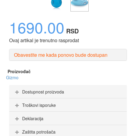
1690.00
RSD
Ovaj artikal je trenutno rasprodat
Obavestite me kada ponovo bude dostupan
Proizvođač
Gizmo
Dostupnost proizvoda
Troškovi isporuke
Deklaracija
Zaštita potrošača