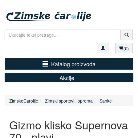
(0)
Katalog proizvoda
Akcije
ZimskeCarolije
Zimski sportovi i oprema
Sanke
Gizmo klisko Supernova
70 - plavi