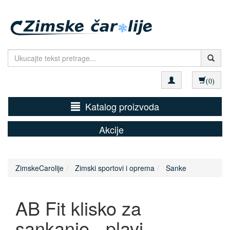
(0)
Katalog proizvoda
Akcije
ZimskeCarolije
Zimski sportovi i oprema
Sanke
AB Fit klisko za
sankanje - plavi