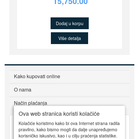
15,750.00
Dodaj u korpu
Više detalja
Kako kupovati online
O nama
Način plaćanja
Ova web stranica koristi kolačiće
Kolačiće koristimo kako bi ova Internet strana radila
pravilno, kako bismo mogli da dalje unapređujemo
011 318 76 30
korisničko iskustvo, kao i u cilju praćenja statistike.
064 6409795