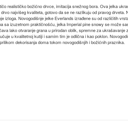
ičo realističko božićno drvce, imitacija snežnog bora. Ova jelka ukra
rvo najvišeg kvaliteta, gotovo da se ne razlikuju od pravog drveta. 
e izloga. Novogodišnje jelke Everlands izrađene su od različitih vrsta
na sa izuzetnom praktičnošću, jelka Imperial pine snowy se može sas
́ava lako otvaranje grana u prirodan oblik, spremne za ukrašavanje 
uje u kvalitetnoj kutiji i samim tim je odlična i kao poklon. Novogodi
e prilikom dekorisanja doma tokom novogodišnjih i božićnih praznika.