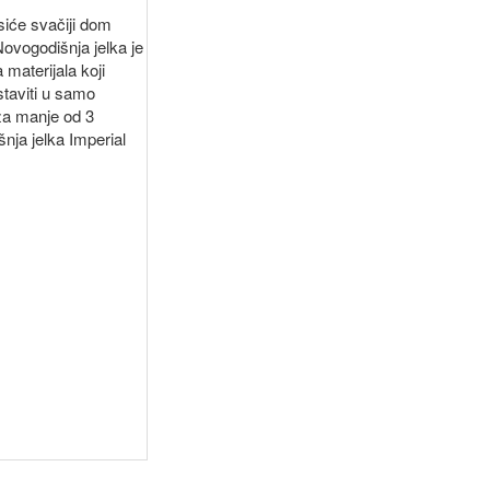
siće svačiji dom
Novogodišnja jelka je
 materijala koji
taviti u samo
za manje od 3
šnja jelka Imperial