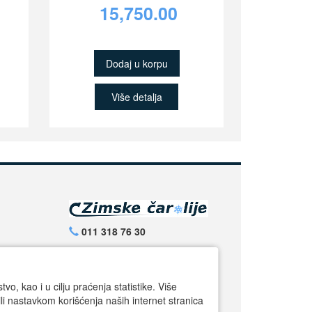
15,750.00
Dodaj u korpu
Više detalja
011 318 76 30
064 6409795
info@zimskecarolije.rs
o, kao i u cilju praćenja statistike. Više
Radno vreme:
li nastavkom korišćenja naših internet stranica