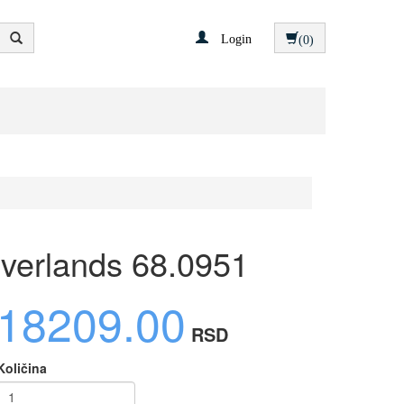
Login
(0)
Everlands 68.0951
18209.00
RSD
Količina