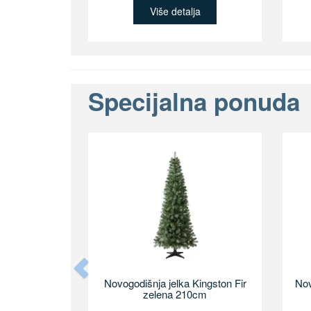
Više detalja
Specijalna ponuda
Previous
Novogodišnja jelka Kingston Fir
Nov
zelena 210cm