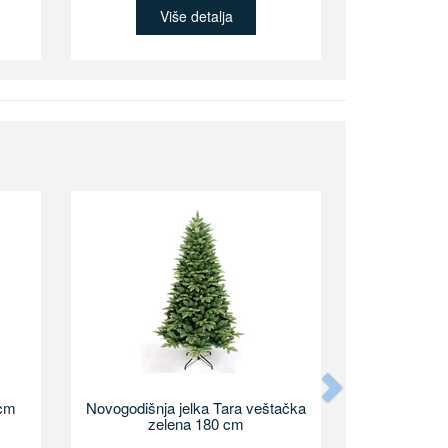
Više detalja
Next
0cm
Novogodišnja jelka Tara veštačka
zelena 180 cm