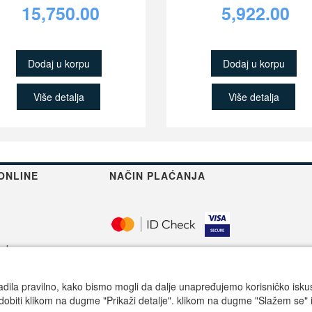
15,750.00
5,922.00
Dodaj u korpu
Dodaj u korpu
Više detalja
Više detalja
ONLINE
NAČIN PLAĆANJA
robe
adila pravilno, kako bismo mogli da dalje unapređujemo korisničko iskustv
 robe
dobiti klikom na dugme "Prikaži detalje". klikom na dugme "Slažem se" i