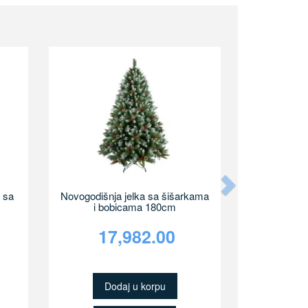
Next
 sa
Novogodišnja jelka sa šišarkama
i bobicama 180cm
17,982.00
Dodaj u korpu