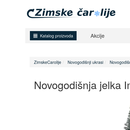
Akcije
Katalog proizvoda
ZimskeCarolije
Novogodišnji ukrasi
Novogodišn
Novogodišnja jelka 