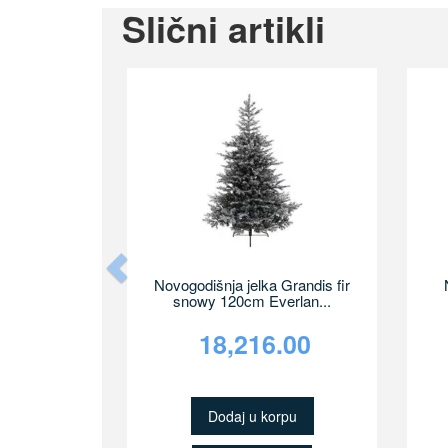
Slični artikli
Previous
Novogodišnja jelka Grandis fir
snowy 120cm Everlan...
18,216.00
Dodaj u korpu