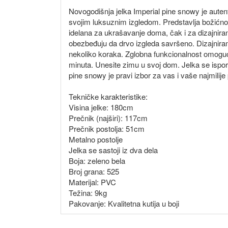
Novogodišnja jelka Imperial pine snowy je autent
svojim luksuznim izgledom. Predstavlja božićno d
idelana za ukrašavanje doma, čak i za dizajniranj
obezbeđuju da drvo izgleda savršeno. Dizajnira
nekoliko koraka. Zglobna funkcionalnost omoguc
minuta. Unesite zimu u svoj dom. Jelka se isporuč
pine snowy je pravi izbor za vas i vaše najmilij
Tekničke karakteristike:
Visina jelke: 180cm
Prečnik (najširi): 117cm
Prečnik postolja: 51cm
Metalno postolje
Jelka se sastoji iz dva dela
Boja: zeleno bela
Broj grana: 525
Materijal: PVC
Težina: 9kg
Pakovanje: Kvalitetna kutija u boji