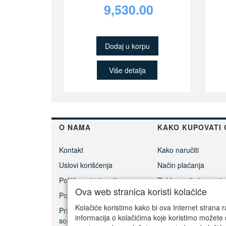
9,530.00
Dodaj u korpu
Više detalja
O NAMA
KAKO KUPOVATI 
Kontakt
Kako naručiti
Uslovi korišćenja
Način plaćanja
Politika privatnosti
Reklamacije i povrat 
Ova web stranica koristi kolačiće
Politika kolačića
Cenovnik dostave
Kolačiće koristimo kako bi ova Internet strana r
Prisoner's Dilemma -
Dokumenti za povrat
informacija o kolačićima koje koristimo možete 
social game
Ovlašćeni servisi