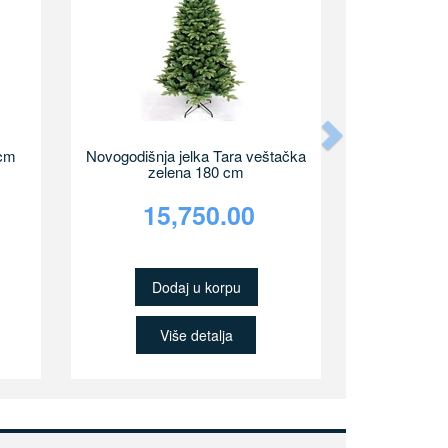
Next
0cm
Novogodišnja jelka Tara veštačka
zelena 180 cm
15,750.00
Dodaj u korpu
Više detalja