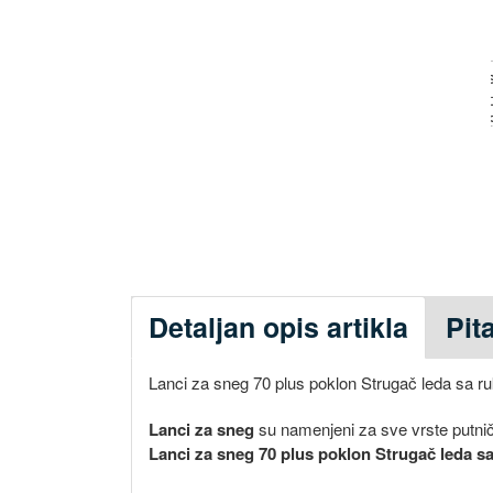
Detaljan opis artikla
Pit
Lanci za sneg 70 plus poklon Strugač leda sa 
Lanci za sneg
su namenjeni za sve vrste putnič
Lanci za sneg 70 plus poklon Strugač leda s