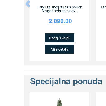
Previous
Lanci za sneg 80 plus poklon
Lan
Strugač leda sa rukav...
2,890.00
Dodaj u korpu
Više detalja
Specijalna ponuda