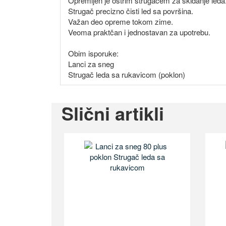
Opremljen je oštrim strugačem za skidanje leda
Strugač precizno čisti led sa površina.
Važan deo opreme tokom zime.
Veoma praktčan i jednostavan za upotrebu.
Obim isporuke:
Lanci za sneg
Strugač leda sa rukavicom (poklon)
Slični artikli