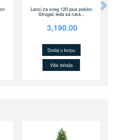
Next
lon
Lanci za sneg 120 plus poklon
Strugač leda sa ruka...
3,190.00
Dodaj u korpu
Više detalja