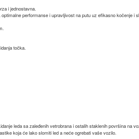
rza i jednostavna.
optimalne performanse i upravljivost na putu uz efikasno kočenje i 
m.
idanja točka.
danje leda sa zaleđenih vetrobrana i ostalih staklenih površina na vo
stike koja će lako slomiti led a neće ogrebati vaše vozilo.