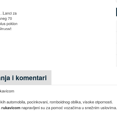
anja i komentari
rukavicom
kih automobila, pocinkovani, romboidnog oblika, visoke otpornosti.
a rukavicom
napravljeni su za pomoć vozačima u snežnim uslovima.