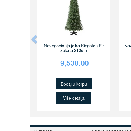
Previous
Novogodišnja jelka Kingston Fir
Nov
zelena 210cm
9,530.00
Dodaj u korpu
Više detalja