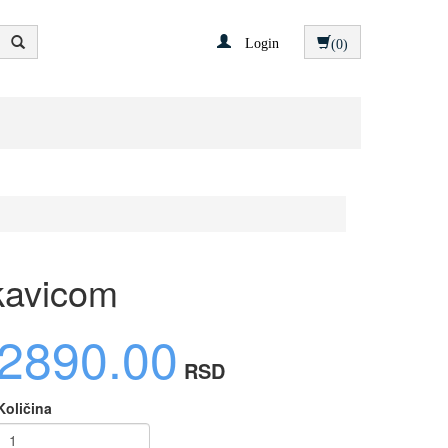
Login
(0)
ukavicom
2890.00
RSD
Količina