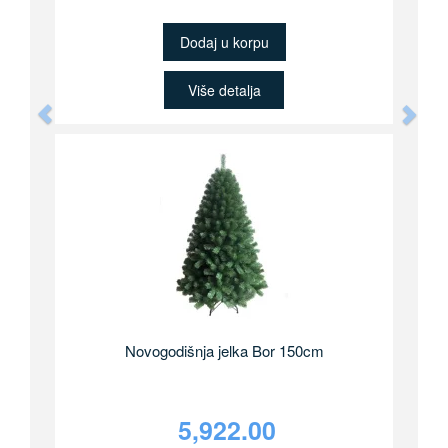
Dodaj u korpu
Više detalja
Previous
Nex
Novogodišnja jelka Bor 150cm
5,922.00