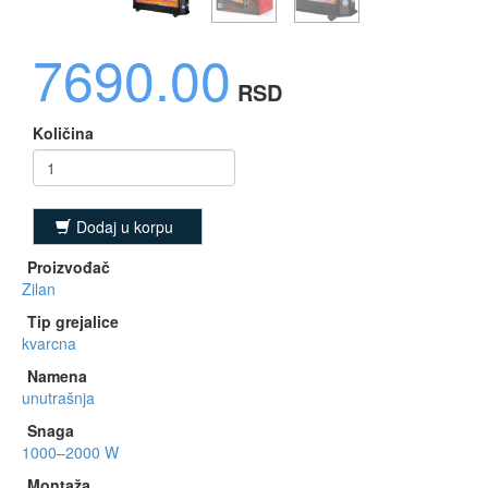
7690.00
RSD
Količina
Dodaj u korpu
Proizvođač
Zilan
Tip grejalice
kvarcna
Namena
unutrašnja
Snaga
1000–2000 W
Montaža