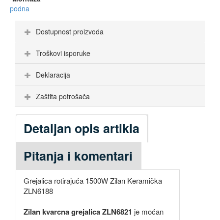
podna
Dostupnost proizvoda
Troškovi isporuke
Deklaracija
Zaštita potrošača
Detaljan opis artikla
Pitanja i komentari
Grejalica rotirajuća 1500W Zilan Keramička
ZLN6188
Zilan kvarcna grejalica ZLN6821
je moćan