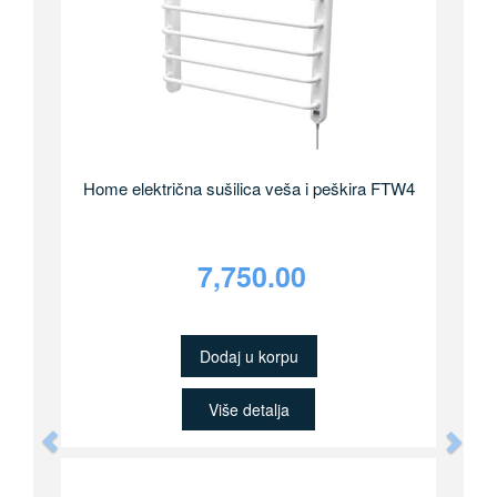
Home električna sušilica veša i peškira FTW4
7,750.00
Dodaj u korpu
Više detalja
Previous
Nex