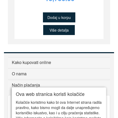
Dodaj u korpu
Više detalja
Kako kupovati online
O nama
Način plaćanja
Ova web stranica koristi kolačiće
Kolačiće koristimo kako bi ova Internet strana radila
pravilno, kako bismo mogli da dalje unapređujemo
011 318 76 30
korisničko iskustvo, kao i u cilju praćenja statistike.
064 6409795