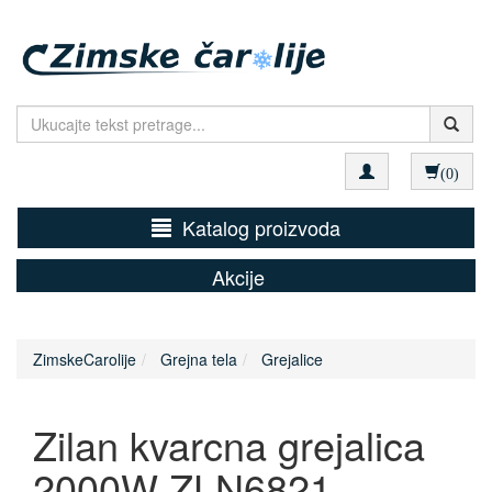
(0)
Katalog proizvoda
Akcije
ZimskeCarolije
Grejna tela
Grejalice
Zilan kvarcna grejalica
2000W ZLN6821