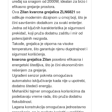
uređaj sa snagom od 2000W, idealan za brzo i
efikasno grejanje prostora.
Ova
Zilan kvarcna grejalica ZLN6821
se
odlikuje modernim dizajnom u crnoj boji, što je
čini savršenim dodatkom za svaki enterijer.
Jedna od ključnih karakteristika je sigurnosni
prekidač, koji pruža dodatnu zaštitu i mir od
potencijalnih nezgoda.
Takođe, grejalica je otporna na visoke
temperature, što garantuje njenu dugotrajnost i
sigurnost korišćenja.
kvarcna grejalica Zilan
posebno efikasna i
energetski štedljiva, što je čini ekonomičnim
rešenjem za grejanje.
Ugrađeni senzor pokreta omogućava
automatsko isključivanje kada nije u upotrebi,
dodatno štedeći energiju.
Mehanički tajmer omogućava korisnicima da
podešavaju vreme rada, što pruža dodatnu
fleksibilnost.
Lagana konstrukcija omogućava jednostavno
prenošenje, pa je možete koristiti u različitim