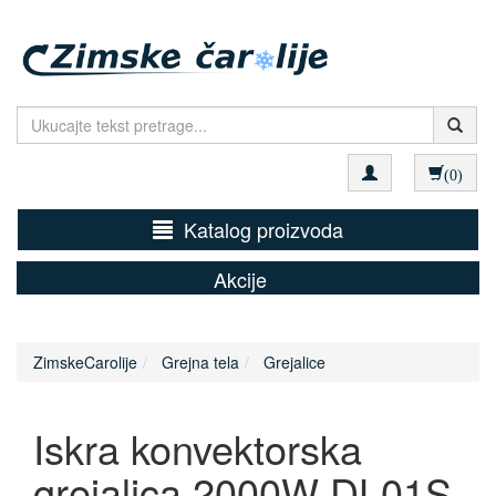
(0)
Katalog proizvoda
Akcije
ZimskeCarolije
Grejna tela
Grejalice
Iskra konvektorska
grejalica 2000W DL01S