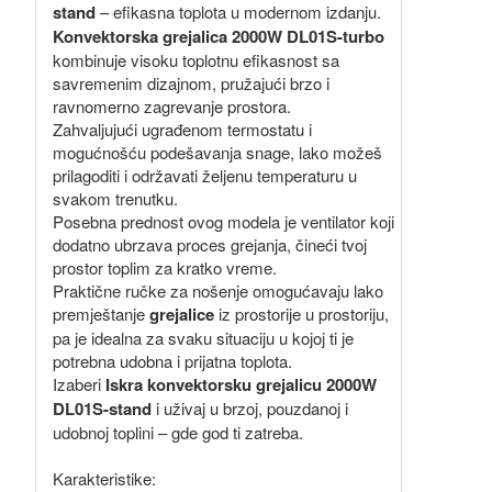
stand
– efikasna toplota u modernom izdanju.
Konvektorska grejalica 2000W DL01S-turbo
kombinuje visoku toplotnu efikasnost sa
savremenim dizajnom, pružajući brzo i
ravnomerno zagrevanje prostora.
Zahvaljujući ugrađenom termostatu i
mogućnošću podešavanja snage, lako možeš
prilagoditi i održavati željenu temperaturu u
svakom trenutku.
Posebna prednost ovog modela je ventilator koji
dodatno ubrzava proces grejanja, čineći tvoj
prostor toplim za kratko vreme.
Praktične ručke za nošenje omogućavaju lako
premještanje
grejalice
iz prostorije u prostoriju,
pa je idealna za svaku situaciju u kojoj ti je
potrebna udobna i prijatna toplota.
Izaberi
Iskra konvektorsku grejalicu 2000W
DL01S-stand
i uživaj u brzoj, pouzdanoj i
udobnoj toplini – gde god ti zatreba.
Karakteristike: