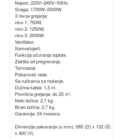
Napon: 220V–240V~50Hz.
Snaga: 1700W–2000W.
3 nivoa grejanja:
nivo 1: 750W,
nivo 2: 1250W,
nivo 3: 2000W.
Ventilator.
Samostojeći.
Funkcija očuvanja toplote.
Zaštita od pregrevanja.
Termostat.
Pokazivač rada.
Sa ručkama za nošenje.
Dužina kabla: 1,5 m.
Površina grejanja: do 25 m².
Neto težina: 2,1 kg.
Bruto težina: 2,7 kg.
Garancija: 24 meseca.
Dimenzije pakovanja (u mm): 585 (D) x 132 (Š)
x 400 (V).