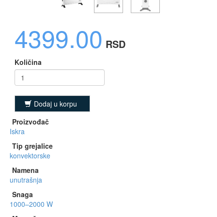
4399.00
RSD
Količina
Dodaj u korpu
Proizvođač
Iskra
Tip grejalice
konvektorske
Namena
unutrašnja
Snaga
1000–2000 W