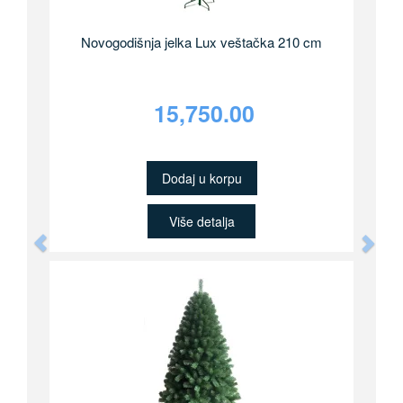
Novogodišnja jelka Lux veštačka 210 cm
15,750.00
Dodaj u korpu
Više detalja
Previous
Nex